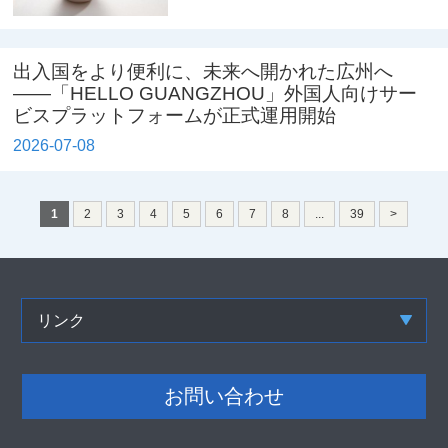
出入国をより便利に、未来へ開かれた広州へ
――「HELLO GUANGZHOU」外国人向けサー
ビスプラットフォームが正式運用開始
2026-07-08
1
2
3
4
5
6
7
8
...
39
>
リンク
お問い合わせ