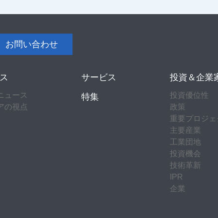
お問い合わせ
ス
サービス
投資＆企業
ニュース
投資優位性
特集
アの視点
政策
重要プロジェ
主要産業
工業団地
投資機会
技術革新
IPR
企業