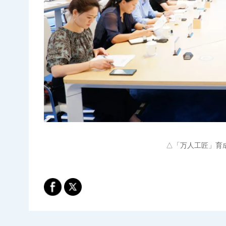
△「万人工匠」育