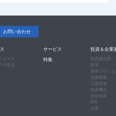
お問い合わせ
ス
サービス
投資＆企業
ニュース
投資優位性
特集
アの視点
政策
重要プロジェ
主要産業
工業団地
投資機会
技術革新
IPR
企業